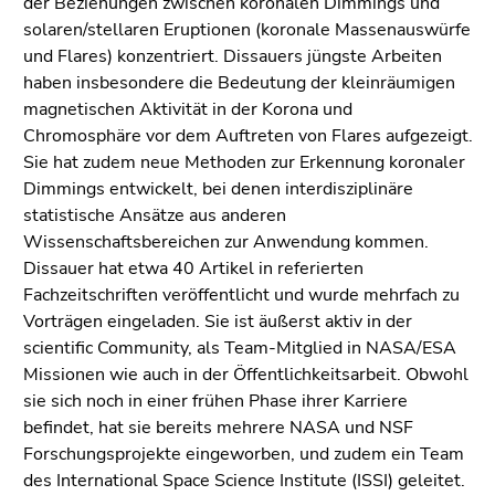
der Beziehungen zwischen koronalen Dimmings und
Seitenbereiche
solaren/stellaren Eruptionen (koronale Massenauswürfe
und Flares) konzentriert. Dissauers jüngste Arbeiten
haben insbesondere die Bedeutung der kleinräumigen
magnetischen Aktivität in der Korona und
Chromosphäre vor dem Auftreten von Flares aufgezeigt.
Sie hat zudem neue Methoden zur Erkennung koronaler
Dimmings entwickelt, bei denen interdisziplinäre
statistische Ansätze aus anderen
Wissenschaftsbereichen zur Anwendung kommen.
Dissauer hat etwa 40 Artikel in referierten
Fachzeitschriften veröffentlicht und wurde mehrfach zu
Vorträgen eingeladen. Sie ist äußerst aktiv in der
scientific Community, als Team-Mitglied in NASA/ESA
Missionen wie auch in der Öffentlichkeitsarbeit. Obwohl
sie sich noch in einer frühen Phase ihrer Karriere
befindet, hat sie bereits mehrere NASA und NSF
Forschungsprojekte eingeworben, und zudem ein Team
des International Space Science Institute (ISSI) geleitet.