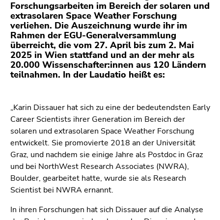
(Zugriffstaste
Forschungsarbeiten im Bereich der solaren und
5)
extrasolaren Space Weather Forschung
verliehen. Die Auszeichnung wurde ihr im
Zu
Rahmen der EGU-Generalversammlung
den
überreicht, die vom 27. April bis zum 2. Mai
Seiteneinstellungen
2025 in Wien stattfand und an der mehr als
(Benutzer/Sprache)
20.000 Wissenschafter:innen aus 120 Ländern
(Zugriffstaste
teilnahmen. In der Laudatio heißt es:
8)
Zur
„Karin Dissauer hat sich zu
eine der bedeutendsten
Early
Suche
Career Scientists ihrer Generation im Bereich der
(Zugriffstaste
solaren und extrasolaren Space Weather Forschung
9)
entwickelt. Sie promovierte 2018 an der Universität
Ende
Graz, und nachdem sie einige Jahre als Postdoc in Graz
dieses
und bei NorthWest Research Associates (NWRA),
Seitenbereichs.
Boulder, gearbeitet hatte, wurde sie als Research
Zur
Scientist bei NWRA ernannt.
Übersicht
In ihren Forschungen hat sich Dissauer auf die Analyse
der