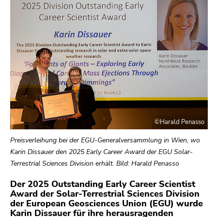
bestätigen
Sie diesen
Link.
Beginn
Zum
des
Inhalt
Seitenbereichs:
(Zugriffstaste
Seitenbereiche:
1)
Zur
Positionsanzeige
(Zugriffstaste
©Harald Penasso
2)
Zur
Preisverleihung bei der EGU-Generalversammlung in Wien, wo
Hauptnavigation
Karin Dissauer den 2025 Early Career Award der EGU Solar-
(Zugriffstaste
Terrestrial Sciences Division erhält. Bild: Harald Penasso
3)
Der 2025 Outstanding Early Career Scientist
Zu
Award der Solar-Terrestrial Sciences Division
den
der European Geosciences Union (EGU) wurde
Zusatzinformationen
Karin Dissauer für ihre herausragenden