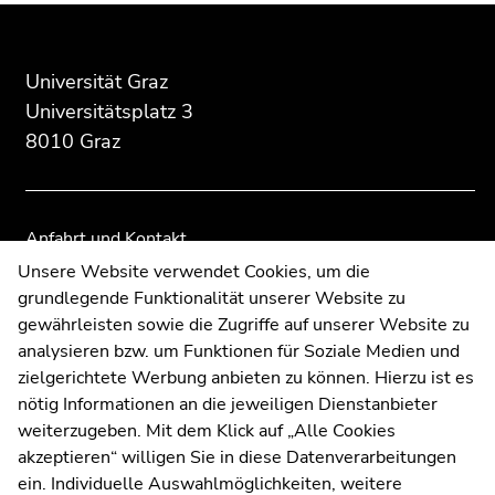
Beginn
Ende
Ende
des
dieses
dieses
Seitenbereichs:
Seitenbereichs.
Seitenbereichs.
Universität Graz
Zusatzinformationen:
Zur
Zur
Universitätsplatz 3
Übersicht
Übersicht
8010 Graz
der
der
Seitenbereiche
Seitenbereiche
Anfahrt und Kontakt
Kommunikation und Öffentlichkeitsarbeit
Unsere Website verwendet Cookies, um die
grundlegende Funktionalität unserer Website zu
Moodle
gewährleisten sowie die Zugriffe auf unserer Website zu
UNIGRAZonline
analysieren bzw. um Funktionen für Soziale Medien und
Impressum
zielgerichtete Werbung anbieten zu können. Hierzu ist es
Datenschutzerklärung
nötig Informationen an die jeweiligen Dienstanbieter
Cookie-Einstellungen
weiterzugeben. Mit dem Klick auf „Alle Cookies
Barrierefreiheitserklärung
akzeptieren“ willigen Sie in diese Datenverarbeitungen
ein. Individuelle Auswahlmöglichkeiten, weitere